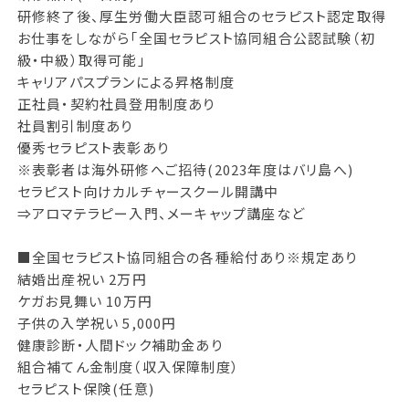
研修終了後、厚生労働大臣認可組合のセラピスト認定取得
お仕事をしながら「全国セラピスト協同組合公認試験（初
級・中級）取得可能」
キャリアパスプランによる昇格制度
正社員・契約社員登用制度あり
社員割引制度あり
優秀セラピスト表彰あり
※表彰者は海外研修へご招待(2023年度はバリ島へ)
セラピスト向けカルチャースクール開講中
⇒アロマテラピー入門、メーキャップ講座など
■全国セラピスト協同組合の各種給付あり※規定あり
結婚出産祝い 2万円
ケガお見舞い 10万円
子供の入学祝い 5,000円
健康診断・人間ドック補助金あり
組合補てん金制度（収入保障制度）
セラピスト保険(任意)