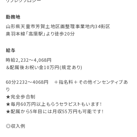
リフレクソロジー
勤務地
山形県天童市芳賀土地区画整理事業地内34街区
奥羽本線「高擶駅」より徒歩20分
給与
時給2,232～4,068円
＆配属後お祝い金10万円(規定あり)
60分2232～4068円 ＋指名料＋その他インセンティブあ
り
★完全歩合制
★毎月60万円以上もらうセラピストもいます！
★配属から5年目には月収55万円も可能です！
◎収入例