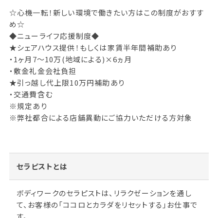
☆心機一転！新しい環境で働きたい方はこの制度がおすす
め☆
◆ニューライフ応援制度◆
★シェアハウス提供！もしくは家賃半年間補助あり
・1ヶ月7～10万(地域による)×6ヵ月
・敷金礼金会社負担
★引っ越し代上限10万円補助あり
・交通費含む
※規定あり
※弊社都合による店舗異動にご協力いただける方対象
セラピストとは
ボディワークのセラピストは、リラクゼーションを通し
て、お客様の「ココロとカラダをリセットする」お仕事で
す。