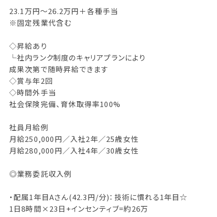
23.1万円～26.2万円＋各種手当
※固定残業代含む
◇昇給あり
└社内ランク制度のキャリアプランにより
成果次第で随時昇給できます
◇賞与年2回
◇時間外手当
社会保険完備、育休取得率100%
社員月給例
月給250,000円／入社2年／25歳女性
月給280,000円／入社4年／30歳女性
◎業務委託収入例
・配属1年目Aさん(42.3円/分)：技術に慣れる1年目☆
1日8時間×23日+インセンティブ=約26万