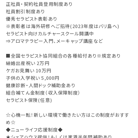
正社員・契約社員登用制度あり
社員割引制度あり
優秀セラピスト表彰あり
※表彰者は海外研修へご招待(2023年度はバリ島へ)
セラピスト向けカルチャースクール開講中
⇒アロマテラピー入門、メーキャップ講座など
■全国セラピスト協同組合の各種給付あり※規定あり
結婚出産祝い 2万円
ケガお見舞い 10万円
子供の入学祝い 5,000円
健康診断・人間ドック補助金あり
組合補てん金制度（収入保障制度）
セラピスト保険(任意)
☆心機一転！新しい環境で働きたい方はこの制度がおすす
め☆
◆ニューライフ応援制度◆
★シェアハウス提供！もしくは家賃半年間補助あり