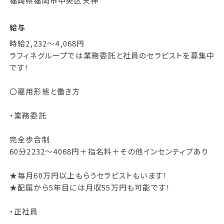
福岡県福岡市中央区天神
給与
時給2,232～4,068円
ラフィネグループでは業務委託と社員のセラピストを募集中
です！
〇雇用形態と働き方
・業務委託
完全歩合制
60分2232～4068円＋指名料＋その他インセンティブあり
★毎月60万円以上もらうセラピストもいます！
★配属から5年目には月収55万円も可能です！
・正社員