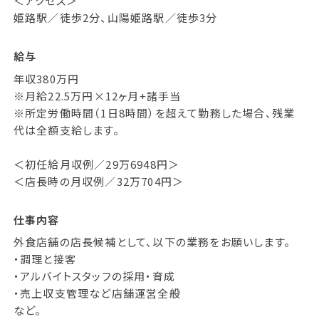
＜アクセス＞
姫路駅／徒歩2分、山陽姫路駅／徒歩3分
給与
年収380万円
※月給22.5万円×12ヶ月+諸手当
※所定労働時間（1日8時間）を超えて勤務した場合、残業
代は全額支給します。
＜初任給月収例／29万6948円＞
＜店長時の月収例／32万704円＞
仕事内容
外食店舗の店長候補として、以下の業務をお願いします。
・調理と接客
・アルバイトスタッフの採用・育成
・売上収支管理など店舗運営全般
など。