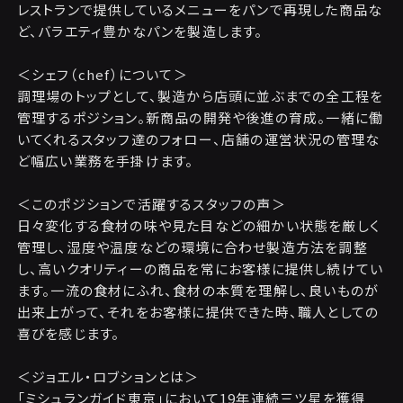
レストランで提供しているメニューをパンで再現した商品な
ど、バラエティ豊かなパンを製造します。
＜シェフ（chef）について＞
調理場のトップとして、製造から店頭に並ぶまでの全工程を
管理するポジション。新商品の開発や後進の育成。一緒に働
いてくれるスタッフ達のフォロー、店舗の運営状況の管理な
ど幅広い業務を手掛けます。
＜このポジションで活躍するスタッフの声＞
日々変化する食材の味や見た目などの細かい状態を厳しく
管理し、湿度や温度などの環境に合わせ製造方法を調整
し、高いクオリティーの商品を常にお客様に提供し続けてい
ます。一流の食材にふれ、食材の本質を理解し、良いものが
出来上がって、それをお客様に提供できた時、職人としての
喜びを感じます。
＜ジョエル・ロブションとは＞
「ミシュランガイド東京」において19年連続三ツ星を獲得