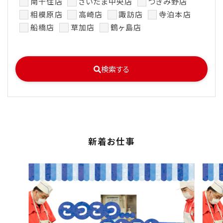
南千住店
さいたま中央店
つきみ野店
相模原店
高崎店
諏訪店
寺泊本店
船橋店
草加店
鶴ヶ島店
検索する
新着お仕事