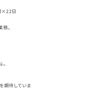
間×22日
業務。
ね。
とを期待していま