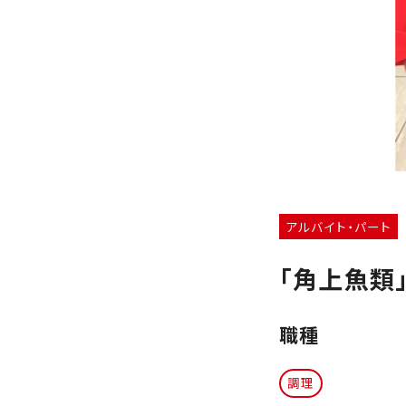
アルバイト・パート
「角上魚類
職種
調理