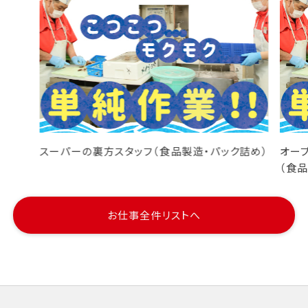
スーパーの裏方スタッフ（食品製造・パック詰め）
オー
（食
お仕事全件リストへ