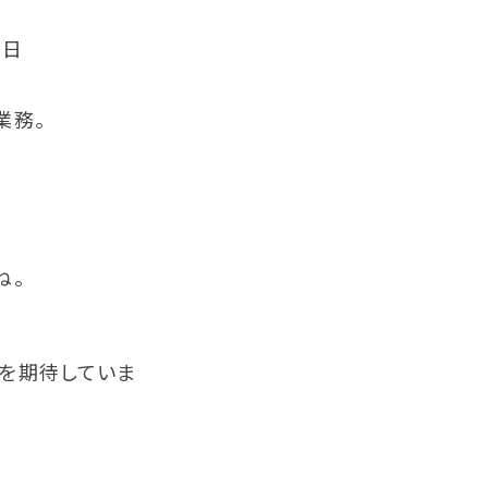
2日
業務。
ね。
とを期待していま