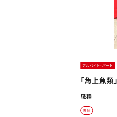
アルバイト・パート
「角上魚類
職種
調理