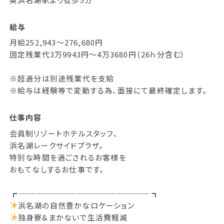
給与
月給252,943～276,680円
固定残業代3万9943円〜4万3680円（26ｈ分含む）
※超過分は別途残業代を支給
※給与は経験等で変動する為、面接にて最終確定します。
仕事内容
会員制リゾートホテルスタッフ、
浜名湖レークサイドプラザ。
特別な時間を過ごされるお客様を
おもてなしするお仕事です。
┏ ──────────────── ┓
浜名湖の自然豊かなロケーション
独身寮&まかないで生活費軽減