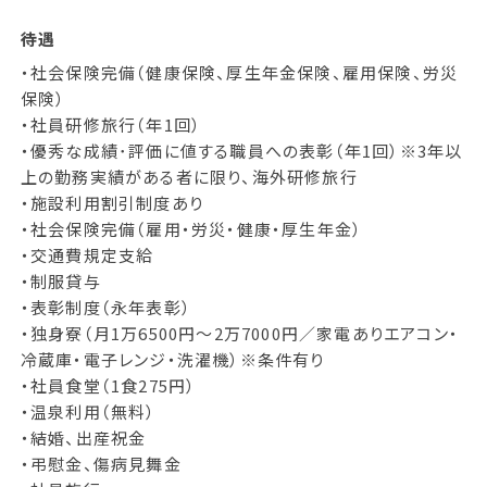
待遇
・社会保険完備（健康保険、厚生年金保険、雇用保険、労災
保険）
・社員研修旅行（年1回）
・優秀な成績･評価に値する職員への表彰（年1回）※3年以
上の勤務実績がある者に限り、海外研修旅行
・施設利用割引制度あり
・社会保険完備（雇⽤・労災・健康・厚⽣年⾦）
・交通費規定支給
・制服貸与
・表彰制度（永年表彰）
・独⾝寮（⽉1万6500円〜2万7000円／家電ありエアコン・
冷蔵庫・電子レンジ・洗濯機）※条件有り
・社員⾷堂（1⾷275円）
・温泉利⽤（無料）
・結婚、出産祝⾦
・弔慰⾦、傷病⾒舞⾦