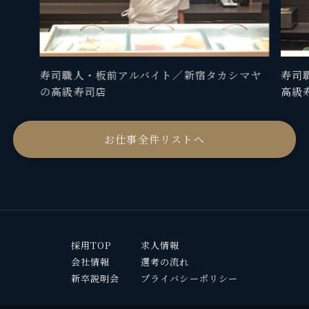
寿司職人・板前アルバイト／新宿タカシマヤ
寿司
の高級寿司店
高級
お仕事全件リストへ
採用TOP
求人情報
会社情報
選考の流れ
新卒説明会
プライバシーポリシー