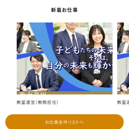
新着お仕事
教室運営（教務担任）
教室
お仕事全件リストへ