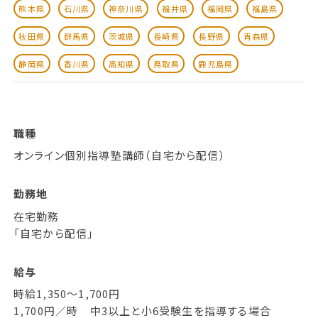
熊本県
石川県
神奈川県
福井県
福岡県
福島県
秋田県
群馬県
茨城県
長崎県
長野県
青森県
静岡県
香川県
高知県
鳥取県
鹿児島県
職種
オンライン個別指導塾講師（自宅から配信）
勤務地
在宅勤務
「自宅から配信」
給与
時給1,350～1,700円
1,700円／時 中3以上と小6受験生を指導する場合