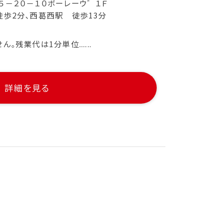
－２０－１０ボーレーウ゛１Ｆ
歩2分、西葛西駅 徒歩13分
残業代は1分単位......
詳細を見る