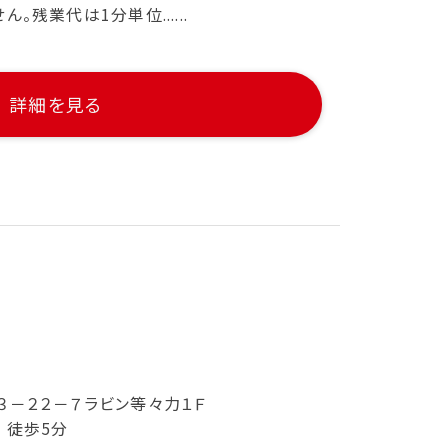
残業代は1分単位......
詳細を見る
３－２２－７ラビン等々力１Ｆ
 徒歩5分