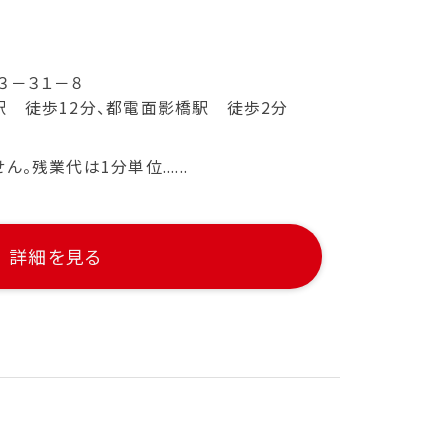
３－３１－８
駅 徒歩12分、都電面影橋駅 徒歩2分
残業代は1分単位......
詳細を見る