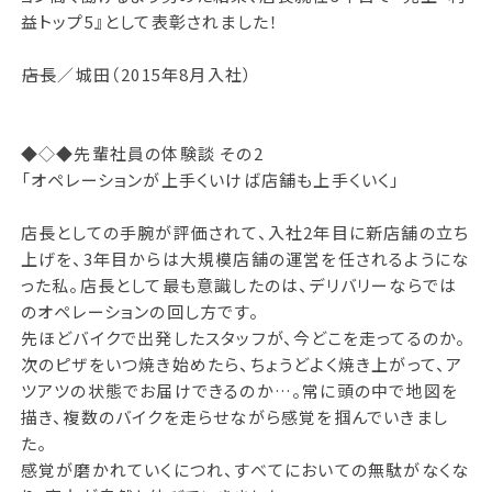
益トップ5』として表彰されました！
――店長／城田（2015年8月入社）
◆◇◆先輩社員の体験談 その2
「オペレーションが上手くいけば店舗も上手くいく」
店長としての手腕が評価されて、入社2年目に新店舗の立ち
上げを、3年目からは大規模店舗の運営を任されるようにな
った私。店長として最も意識したのは、デリバリーならでは
のオペレーションの回し方です。
先ほどバイクで出発したスタッフが、今どこを走ってるのか。
次のピザをいつ焼き始めたら、ちょうどよく焼き上がって、ア
ツアツの状態でお届けできるのか…。常に頭の中で地図を
描き、複数のバイクを走らせながら感覚を掴んでいきまし
た。
感覚が磨かれていくにつれ、すべてにおいての無駄がなくな