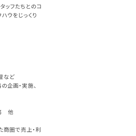
スタッフたちとのコ
ウハウをじっくり
理など
略の企画・実施、
務 他
た商圏で売上・利