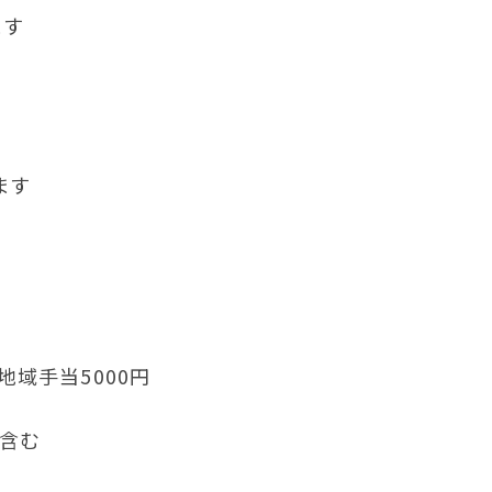
ます
ます
地域手当5000円
含む