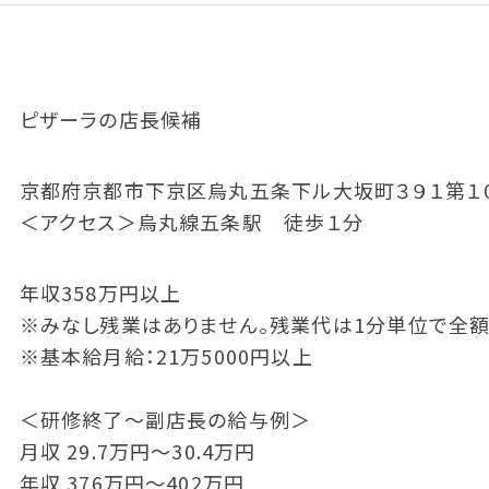
ピザーラの店長候補
京都府京都市下京区烏丸五条下ル大坂町３９１第１
＜アクセス＞烏丸線五条駅 徒歩１分
年収358万円以上
※みなし残業はありません。残業代は1分単位で全額
※基本給月給：21万5000円以上
＜研修終了～副店長の給与例＞
月収 29.7万円～30.4万円
年収 376万円～402万円